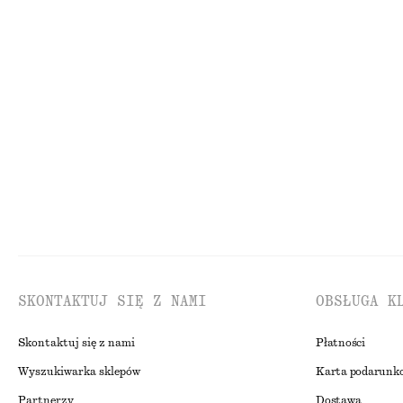
450 zł
90 zł
Nowość
Lniana sukienka mini
350 zł
450 zł
Nowość
100% len
Nowość
100% len
SKONTAKTUJ SIĘ Z NAMI
OBSŁUGA K
Skontaktuj się z nami
Płatności
Wyszukiwarka sklepów
Karta podarunk
Partnerzy
Dostawa