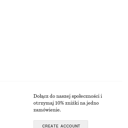
550 zł
100% bawełna
+
12
oltem
Sukienka maxi z dekoltem w serek
450 zł
Nowość
Dołącz do naszej społeczności i
otrzymaj 10% zniżki na jedno
zamówienie.
CREATE ACCOUNT