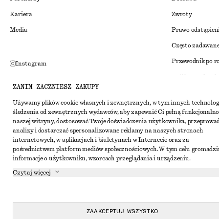
Kariera
Zwroty
Media
Prawo odstąpien
Często zadawane
Przewodnik po r
Instagram
Zniżka studenck
Pinterest
ZANIM ZACZNIESZ ZAKUPY
Alternatywne ro
Facebook
Używamy plików cookie własnych i zewnętrznych, w tym innych technolog
Regulamin
Youtube
śledzenia od zewnętrznych wydawców, aby zapewnić Ci pełną funkcjonalno
naszej witryny, dostosować Twoje doświadczenia użytkownika, przeprowa
Warunki i posta
TikTok
analizy i dostarczać spersonalizowane reklamy na naszych stronach
Pliki cookie i ud
internetowych, w aplikacjach i biuletynach w Internecie oraz za
pośrednictwem platform mediów społecznościowych. W tym celu gromadz
Ustawienia dotyc
informacje o użytkowniku, wzorcach przeglądania i urządzeniu.
Polityka prywat
Czytaj więcej
Warunki korzyst
Oświadczenie o d
ZAAKCEPTUJ WSZYSTKO