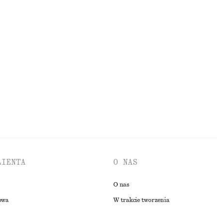
650 zł
Nowość
Lniana sukienka midi ze skręconym ramiączkiem
Bawełniany T-shirt z okrągłym dek
110 zł
100% bawełna organiczna
PRZEGLĄDAJ WSZYSTKIE PRODUKTY Z KATEGORII SUKIENKI
LIENTA
O NAS
O nas
owa
W trakcie tworzenia