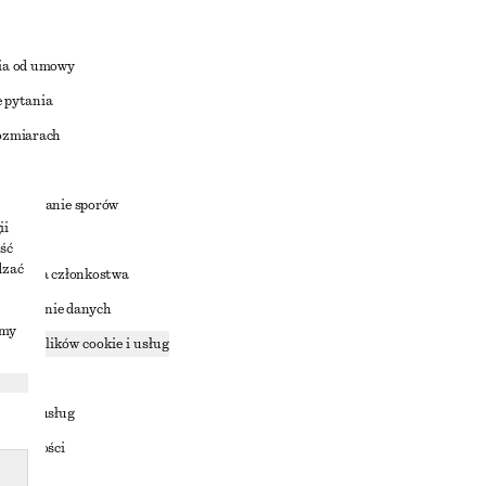
ia od umowy
 pytania
ozmiarach
a
zstrzyganie sporów
ii
ść
dzać
nowienia członkostwa
ostępnianie danych
imy
zące plików cookie i usług
ności
ania z usług
ostępności