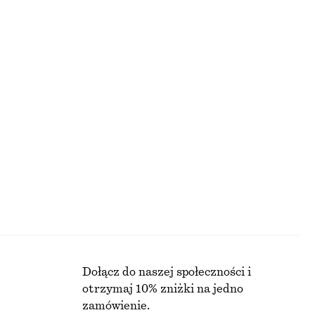
210 zł
PRZED OBNIŻKĄ:
NAJNIŻSZA CENA W CIĄGU OSTATNICH 30 DNI PRZED OBNIŻKĄ:
210 ZŁ
CENA REGULARNA:
390 ZŁ
Ostatnia szansa
Dzianinowy sweter oversize
190 zł
PRZED OBNIŻKĄ:
NAJNIŻSZA CENA W CIĄGU OSTATNICH 30 DNI PRZED OBNIŻKĄ:
190 ZŁ
CENA REGULARNA:
350 ZŁ
Ostatnia szansa
NECZNE
Dołącz do naszej społeczności i
otrzymaj 10% zniżki na jedno
zamówienie.