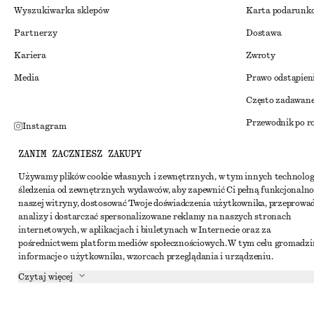
Wyszukiwarka sklepów
Karta podarunk
Partnerzy
Dostawa
Kariera
Zwroty
Media
Prawo odstąpien
Często zadawane
Przewodnik po r
Instagram
Zniżka studenck
Pinterest
ZANIM ZACZNIESZ ZAKUPY
Alternatywne ro
Facebook
Używamy plików cookie własnych i zewnętrznych, w tym innych technolog
śledzenia od zewnętrznych wydawców, aby zapewnić Ci pełną funkcjonalno
Regulamin
Youtube
naszej witryny, dostosować Twoje doświadczenia użytkownika, przeprowa
Warunki i posta
analizy i dostarczać spersonalizowane reklamy na naszych stronach
TikTok
internetowych, w aplikacjach i biuletynach w Internecie oraz za
Pliki cookie i ud
pośrednictwem platform mediów społecznościowych. W tym celu gromadz
informacje o użytkowniku, wzorcach przeglądania i urządzeniu.
Ustawienia dotyc
Czytaj więcej
Polityka prywat
Warunki korzyst