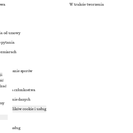
owa
W trakcie tworzenia
ia od umowy
 pytania
ozmiarach
a
zstrzyganie sporów
ii
ść
dzać
nowienia członkostwa
ostępnianie danych
imy
zące plików cookie i usług
ności
ania z usług