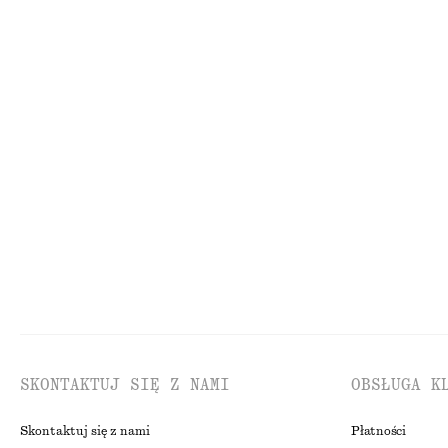
150 zł
450 zł
NAJNIŻSZA CENA W C
450 ZŁ
CENA REGULARNA:
85
Ostatnia szansa
Satynowa mini sukienka na ramiączkach
Sukienka midi w
210 zł
170 zł
NAJNIŻSZA CENA W CIĄGU OSTATNICH 30 DNI PRZED OBNIŻKĄ:
NAJNIŻSZA CENA W C
210 ZŁ
170 ZŁ
CENA REGULARNA:
290 ZŁ
CENA REGULARNA:
35
Ostatnia szansa
Ostatnia szansa
PRZEG
SKONTAKTUJ SIĘ Z NAMI
OBSŁUGA K
Skontaktuj się z nami
Płatności