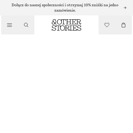
Dołącz do naszej społeczności i otrzymaj 10% zniżki na jedno
zamówienie.
/
TOPY I T-SHIRTY
KOSZULKA Z KOŁNIERZYKIEM W PRĄŻKI
120 ZŁ
NAJNIŻSZA CENA W CIĄGU OSTATNICH 30 DNI PRZED OBNIŻKĄ:
120 ZŁ
CENA REGULARNA:
340 ZŁ
/
UBRANIA
OSTATNIA SZANSA
JASNOŻÓŁTY
XS
S
M
L