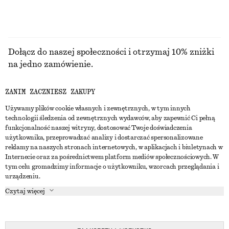
Dołącz do naszej społeczności i otrzymaj 10% zniżki
na jedno zamówienie.
ZANIM ZACZNIESZ ZAKUPY
CREATE ACCOUNT
Używamy plików cookie własnych i zewnętrznych, w tym innych
technologii śledzenia od zewnętrznych wydawców, aby zapewnić Ci pełną
funkcjonalność naszej witryny, dostosować Twoje doświadczenia
SKONTAKTUJ SIĘ Z NAMI
użytkownika, przeprowadzać analizy i dostarczać spersonalizowane
reklamy na naszych stronach internetowych, w aplikacjach i biuletynach w
Skontaktuj się z nami
Instagram
Internecie oraz za pośrednictwem platform mediów społecznościowych. W
OBSŁUGA KLIENTA
tym celu gromadzimy informacje o użytkowniku, wzorcach przeglądania i
Wyszukiwarka sklepów
Pinterest
urządzeniu.
Płatności
O NAS
Partnerzy
Facebook
Czytaj więcej
Karta podarunkowa
O nas
Kariera
Youtube
Dostawa
W trakcie tworzenia
Media
TikTok
Zwroty