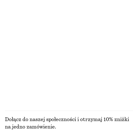
Satynowa sukienka midi bez rękawów
Rozszerzana lniana sukienka midi
450 zł
450 zł
Nowość
Nowość
+
8
100% len
Marszczony top
Przezroczyste skarpetki w prążki
90 zł
50 zł
Textured Bow Tie Swimsuit
Marszczony top
250 zł
220 zł
+
5
PRZEGLĄDAJ WSZYSTKIE PRODUKTY Z KATEGORII
SUKIENKI
Dołącz do naszej społeczności i otrzymaj 10% zniżki
na jedno zamówienie.