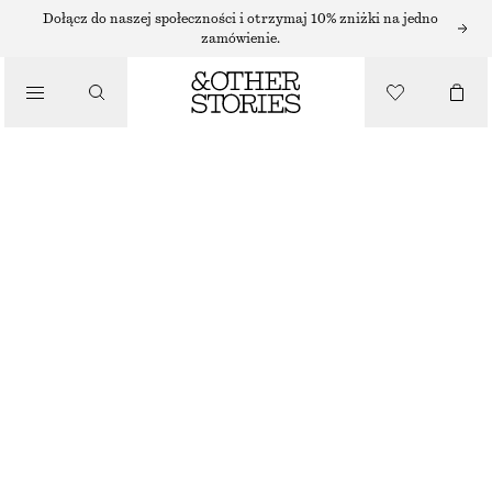
SUKIENKI DZIANINOWE
Dołącz do naszej społeczności i otrzymaj 10% zniżki na jedno
zamówienie.
/
SUKIENKI
DZIANINOWA SUKIENKA MINI W PRĄŻKI
350 ZŁ
/
UBRANIA
PRZYDYMIONY NIEBIESKI
XS
S
M
L
Przewodnik po rozmiarach
ROZMIAR