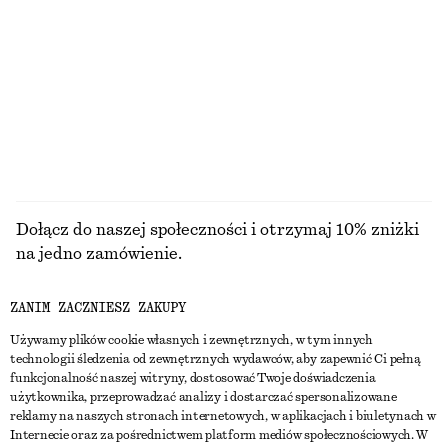
220 zł
210 zł
NAJNIŻSZA CENA W CIĄGU OSTATNICH 30
NAJNIŻSZA CENA W CIĄGU OSTATNICH 30
DNI PRZED OBNIŻKĄ:
DNI PRZED OBNIŻKĄ:
220 ZŁ
210 ZŁ
CENA REGULARNA:
450 ZŁ
CENA REGULARNA:
550 ZŁ
Ostatnia szansa
Ostatnia szansa
PRZEGLĄDAJ WSZYSTKIE PRODUKTY Z KATEGORII
TOPY I T-SHIRTY
Dołącz do naszej społeczności i otrzymaj 10% zniżki
na jedno zamówienie.
ZANIM ZACZNIESZ ZAKUPY
CREATE ACCOUNT
Używamy plików cookie własnych i zewnętrznych, w tym innych
technologii śledzenia od zewnętrznych wydawców, aby zapewnić Ci pełną
funkcjonalność naszej witryny, dostosować Twoje doświadczenia
SKONTAKTUJ SIĘ Z NAMI
użytkownika, przeprowadzać analizy i dostarczać spersonalizowane
reklamy na naszych stronach internetowych, w aplikacjach i biuletynach w
Skontaktuj się z nami
Instagram
Internecie oraz za pośrednictwem platform mediów społecznościowych. W
OBSŁUGA KLIENTA