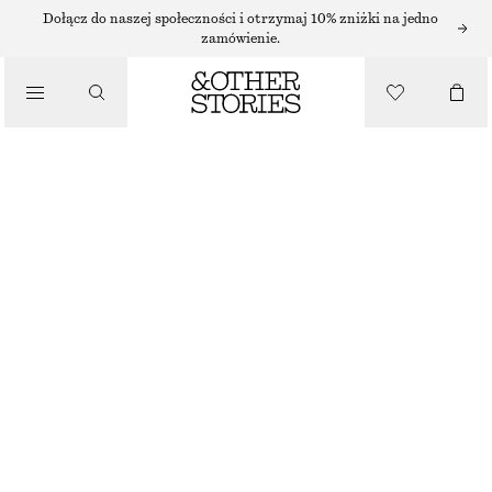
Dołącz do naszej społeczności i otrzymaj 10% zniżki na jedno
zamówienie.
/
TOPY I T-SHIRTY
MARSZCZONY TOP
110 ZŁ
NAJNIŻSZA CENA W CIĄGU OSTATNICH 30 DNI PRZED OBNIŻKĄ:
110 ZŁ
CENA REGULARNA:
220 ZŁ
/
BRAK W MAGAZYNIE
UBRANIA
ZIELONY
XS
S
M
L