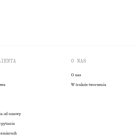
PRZEGLĄDAJ WSZYSTKIE PRODUKTY Z KATEGORII BIŻUTERIA
LIENTA
O NAS
O nas
owa
W trakcie tworzenia
ia od umowy
 pytania
ozmiarach