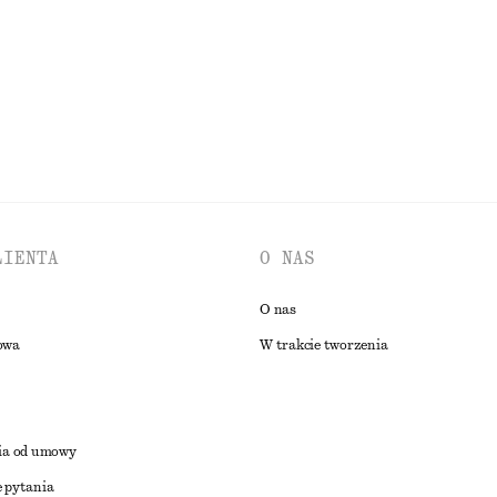
PRZEGLĄDAJ WSZYSTKIE PRODUKTY Z KATEGORII BIŻUTERIA
LIENTA
O NAS
O nas
owa
W trakcie tworzenia
ia od umowy
 pytania