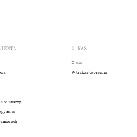
LIENTA
O NAS
O nas
owa
W trakcie tworzenia
ia od umowy
 pytania
ozmiarach
a