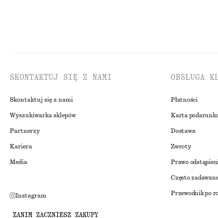
SKONTAKTUJ SIĘ Z NAMI
OBSŁUGA K
Skontaktuj się z nami
Płatności
Wyszukiwarka sklepów
Karta podarunk
Partnerzy
Dostawa
Kariera
Zwroty
Media
Prawo odstąpien
Często zadawane
Przewodnik po r
Instagram
Zniżka studenck
Pinterest
ZANIM ZACZNIESZ ZAKUPY