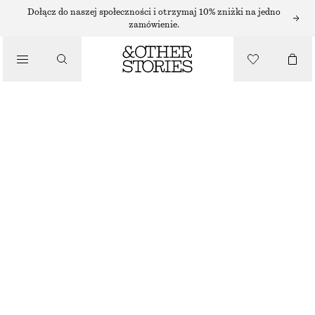
Dołącz do naszej społeczności i otrzymaj 10% zniżki na jedno
zamówienie.
/
TOPY I T-SHIRTY
SQUARE-NECK TANK TOP
60 ZŁ
NAJNIŻSZA CENA W CIĄGU OSTATNICH 30 DNI PRZED OBNIŻKĄ:
60 ZŁ
CENA REGULARNA:
95 ZŁ
/
UBRANIA
BRAK W MAGAZYNIE
CZARNY
XS
S
M
L