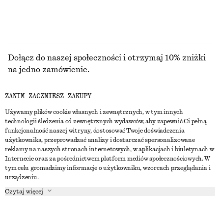
Dołącz do naszej społeczności i otrzymaj 10% zniżki
na jedno zamówienie.
ZANIM ZACZNIESZ ZAKUPY
CREATE ACCOUNT
Używamy plików cookie własnych i zewnętrznych, w tym innych
technologii śledzenia od zewnętrznych wydawców, aby zapewnić Ci pełną
funkcjonalność naszej witryny, dostosować Twoje doświadczenia
SKONTAKTUJ SIĘ Z NAMI
użytkownika, przeprowadzać analizy i dostarczać spersonalizowane
reklamy na naszych stronach internetowych, w aplikacjach i biuletynach w
Skontaktuj się z nami
Instagram
Internecie oraz za pośrednictwem platform mediów społecznościowych. W
OBSŁUGA KLIENTA
tym celu gromadzimy informacje o użytkowniku, wzorcach przeglądania i
Wyszukiwarka sklepów
Pinterest
urządzeniu.
Płatności
O NAS
Partnerzy
Facebook
Czytaj więcej
Karta podarunkowa
O nas
Kariera
Youtube
Dostawa