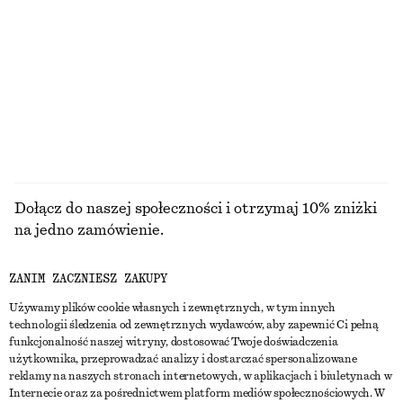
Koszula oversize
Sukienka midi z wiązaniem w talii
350 zł
390 zł
100% bawełna
PRZEGLĄDAJ WSZYSTKIE PRODUKTY Z KATEGORII
TORBY NA RAMIĘ
Dołącz do naszej społeczności i otrzymaj 10% zniżki
na jedno zamówienie.
ZANIM ZACZNIESZ ZAKUPY
CREATE ACCOUNT
Używamy plików cookie własnych i zewnętrznych, w tym innych
technologii śledzenia od zewnętrznych wydawców, aby zapewnić Ci pełną
funkcjonalność naszej witryny, dostosować Twoje doświadczenia
SKONTAKTUJ SIĘ Z NAMI
użytkownika, przeprowadzać analizy i dostarczać spersonalizowane
reklamy na naszych stronach internetowych, w aplikacjach i biuletynach w
Skontaktuj się z nami
Instagram
Internecie oraz za pośrednictwem platform mediów społecznościowych. W
OBSŁUGA KLIENTA