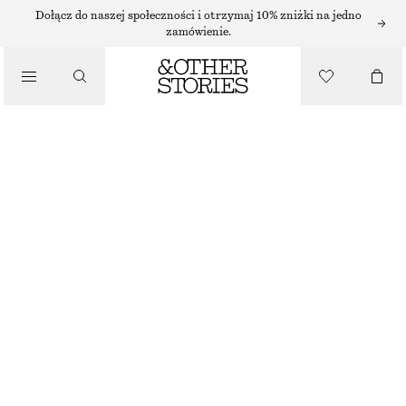
Dołącz do naszej społeczności i otrzymaj 10% zniżki na jedno
TORBY NA RAMIĘ
zamówienie.
SKÓRZANA KOPERTÓWKA Z ĆWIEKAMI
/
TORBY
650 ZŁ
BRAK W MAGAZYNIE
CZARNY
WYBIERZ ROZMIAR