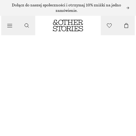
Dołącz do naszej społeczności i otrzymaj 10% zniżki na jedno
zamówienie.
CZÓŁENKA
/
SKÓRZANE CZÓŁENKA NA SŁUPKU
BUTY
650 ZŁ
DARK PINK
36
37
38
39
40
41
Przewodnik po rozmiarach
ROZMIAR