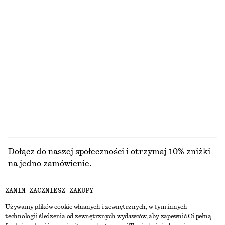
Bawełniany T-shirt z okrągłym dekoltem
Drapowany top z odkrytymi plecami
110 zł
290 zł
100% bawełna organiczna
+
11
Drapowana sukienka midi
Satynowa sukienka midi bez rękawów
550 zł
450 zł
Nowość
+
8
PRZEGLĄDAJ WSZYSTKIE PRODUKTY Z KATEGORII
CZÓŁENKA
Dołącz do naszej społeczności i otrzymaj 10% zniżki
na jedno zamówienie.
ZANIM ZACZNIESZ ZAKUPY
CREATE ACCOUNT
Używamy plików cookie własnych i zewnętrznych, w tym innych
technologii śledzenia od zewnętrznych wydawców, aby zapewnić Ci pełną