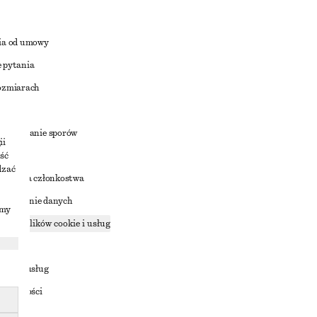
ia od umowy
 pytania
ozmiarach
a
zstrzyganie sporów
ii
ść
dzać
nowienia członkostwa
ostępnianie danych
imy
zące plików cookie i usług
ności
ania z usług
ostępności