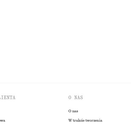
KIENKI
AKCESORIA
KURTKI I PŁASZCZE
LIENTA
O NAS
O nas
owa
W trakcie tworzenia