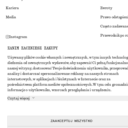
Kariera
Zwroty
Media
Prawo odstąpien
Często zadawane
Przewodnik po r
Instagram
Zniżka studenck
Pinterest
ZANIM ZACZNIESZ ZAKUPY
Alternatywne ro
Facebook
Używamy plików cookie własnych i zewnętrznych, w tym innych technolog
śledzenia od zewnętrznych wydawców, aby zapewnić Ci pełną funkcjonalno
Regulamin
Youtube
naszej witryny, dostosować Twoje doświadczenia użytkownika, przeprowa
Warunki i posta
analizy i dostarczać spersonalizowane reklamy na naszych stronach
TikTok
internetowych, w aplikacjach i biuletynach w Internecie oraz za
Pliki cookie i ud
pośrednictwem platform mediów społecznościowych. W tym celu gromadz
informacje o użytkowniku, wzorcach przeglądania i urządzeniu.
Ustawienia dotyc
Czytaj więcej
Polityka prywat
Warunki korzyst
Oświadczenie o d
ZAAKCEPTUJ WSZYSTKO