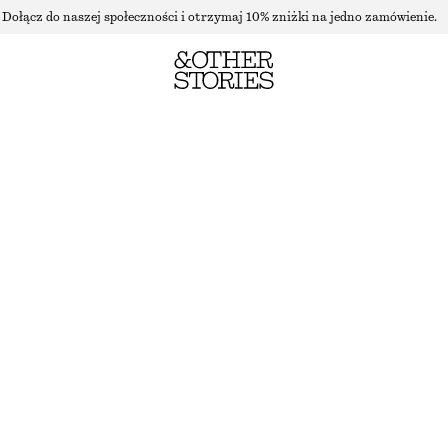
Dołącz do naszej społeczności i otrzymaj 10% zniżki na jedno zamówienie.
DOPASOWANE WEŁNIANE SPODNIE
NAJNIŻSZA CENA W CIĄGU OSTATNICH 30 DNI PRZED OBNIŻKĄ:
290 ZŁ
CENA REGULARNA:
570 ZŁ
BRAK W MAGAZYNIE
ZIELONY KHAKI
32
34
36
38
40
42
44