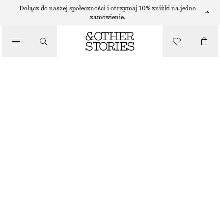
SZEROKIE SPODNIE
Dołącz do naszej społeczności i otrzymaj 10% zniżki na jedno
zamówienie.
/
SPODNIE
SZEROKIE SPODNIE MARYNARSKIE
570 ZŁ
/
BRAK W MAGAZYNIE
UBRANIA
CZARNY
32
34
36
38
40
42
44