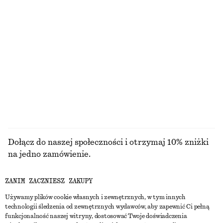
DZIANINA
SUKIENKI
AKCESORIA
KURTKI I
PŁASZCZE
Dołącz do naszej społeczności i otrzymaj 10% zniżki
na jedno zamówienie.
ZANIM ZACZNIESZ ZAKUPY
CREATE ACCOUNT
Używamy plików cookie własnych i zewnętrznych, w tym innych
technologii śledzenia od zewnętrznych wydawców, aby zapewnić Ci pełną
funkcjonalność naszej witryny, dostosować Twoje doświadczenia