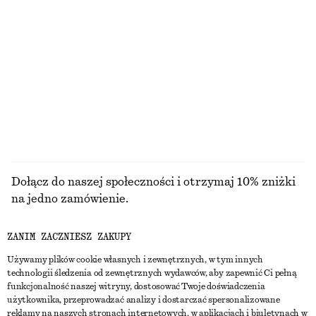
Kopertowy kardigan z wełny merynosów
Kopertowy kardigan z wełny merynosów
290 zł
290 zł
Nowość
Nowość
100% wełna merino
100% wełna merino
PRZEGLĄDAJ WSZYSTKIE PRODUKTY Z KATEGORII
BIŻUTERIA
Dołącz do naszej społeczności i otrzymaj 10% zniżki
na jedno zamówienie.
ZANIM ZACZNIESZ ZAKUPY
CREATE ACCOUNT
Używamy plików cookie własnych i zewnętrznych, w tym innych
technologii śledzenia od zewnętrznych wydawców, aby zapewnić Ci pełną
funkcjonalność naszej witryny, dostosować Twoje doświadczenia
SKONTAKTUJ SIĘ Z NAMI
użytkownika, przeprowadzać analizy i dostarczać spersonalizowane
reklamy na naszych stronach internetowych, w aplikacjach i biuletynach w