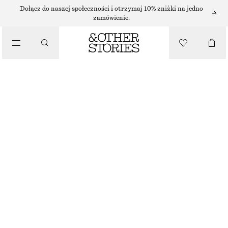
PIERŚCIONKI
Dołącz do naszej społeczności i otrzymaj 10% zniżki na jedno
zamówienie.
/
BIŻUTERIA
PIERŚCIONEK Z DZIKĄ RÓŻĄ
125 ZŁ
/
AKCESORIA
BRAK W MAGAZYNIE
ZŁOTY
S
M
L