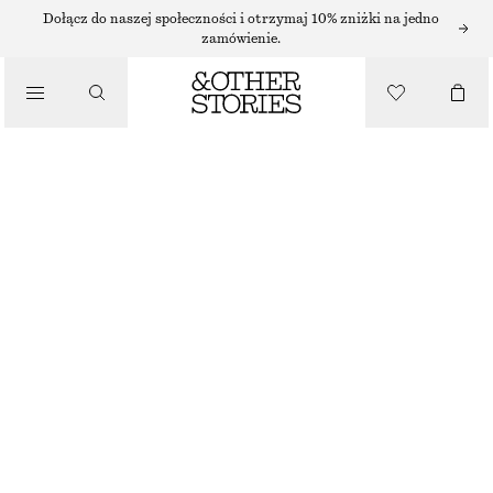
Dołącz do naszej społeczności i otrzymaj 10% zniżki na jedno
zamówienie.
/
BLUZKI I KOSZULE
KOPERTOWA KOSZULA Z KRÓTKIM RĘKAWEM
290 ZŁ
/
UBRANIA
KASZTANOWY
XS
S
M
L
Przewodnik po rozmiarach
ROZMIAR