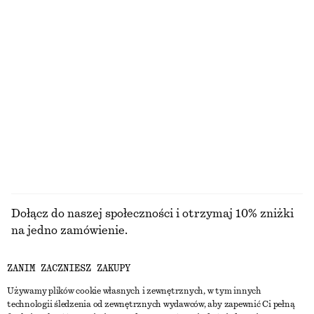
Sferyczna bransoletka mankietowa
Kopertowa sukienka midi
130 zł
450 zł
T-shirt z bawełnianej dzianiny
Krótki top z marszczeniami
250 zł
350 zł
100% bawełna
PRZEGLĄDAJ WSZYSTKIE PRODUKTY Z KATEGORII
BLUZKI I KOSZULE
Dołącz do naszej społeczności i otrzymaj 10% zniżki
na jedno zamówienie.
ZANIM ZACZNIESZ ZAKUPY
CREATE ACCOUNT
Używamy plików cookie własnych i zewnętrznych, w tym innych
technologii śledzenia od zewnętrznych wydawców, aby zapewnić Ci pełną