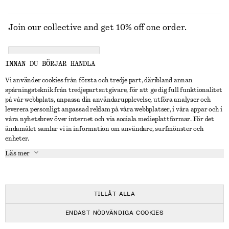
Join our collective and get 10% off one order.
CREATE ACCOUNT
INNAN DU BÖRJAR HANDLA
Vi använder cookies från första och tredje part, däribland annan
spårningsteknik från tredjepartsutgivare, för att ge dig full funktionalitet
KONTAKTA OSS
på vår webbplats, anpassa din användarupplevelse, utföra analyser och
leverera personligt anpassad reklam på våra webbplatser, i våra appar och i
Kontakta oss
Instagram
våra nyhetsbrev över internet och via sociala medieplattformar. För det
KUNDTJÄNST
ändamålet samlar vi in information om användare, surfmönster och
Hitta butik
Pinterest
enheter.
Betalning
OM
Affiliates
Facebook
Läs mer
Presentkort
Om oss
Karriär
Youtube
Leverans
In the making
Press
TikTok
Retur & återbetalning
TILLÅT ALLA
Ångerrätt
ENDAST NÖDVÄNDIGA COOKIES
Vanliga frågor