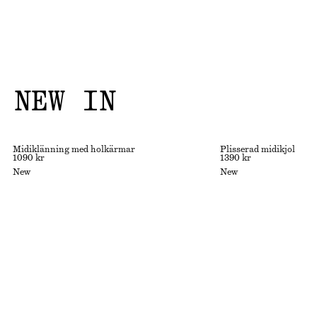
NEW IN
Midiklänning med holkärmar
Plisserad midikjol
1090 kr
1390 kr
New
New