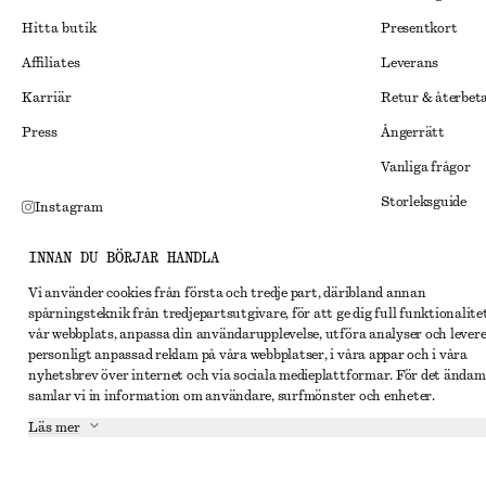
Hitta butik
Presentkort
Affiliates
Leverans
Karriär
Retur & återbet
Press
Ångerrätt
Vanliga frågor
Storleksguide
Instagram
Studentrabatt
Pinterest
INNAN DU BÖRJAR HANDLA
Alternativ tvist
Facebook
Vi använder cookies från första och tredje part, däribland annan
Villkor
Youtube
spårningsteknik från tredjepartsutgivare, för att ge dig full funktionalite
vår webbplats, anpassa din användarupplevelse, utföra analyser och lever
Medlemsvillkor
TikTok
personligt anpassad reklam på våra webbplatser, i våra appar och i våra
nyhetsbrev över internet och via sociala medieplattformar. För det ändam
Cookies och data
samlar vi in information om användare, surfmönster och enheter.
Inställningar fö
Läs mer
Sekretessmeddel
Användarvillkor