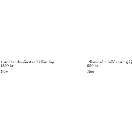
Hundtandsmönstrad klänning
Plisserad miniklänning i 
1390 kr
990 kr
New
New