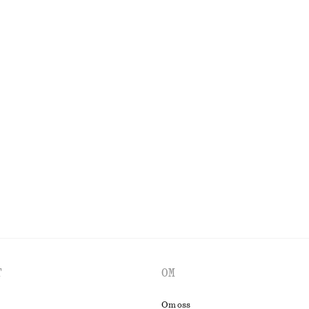
URES
CO
T
OM
Om oss