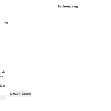
In the making
alning
lösning
t på
era
ålet
delning
r cookies och tjänster
ande