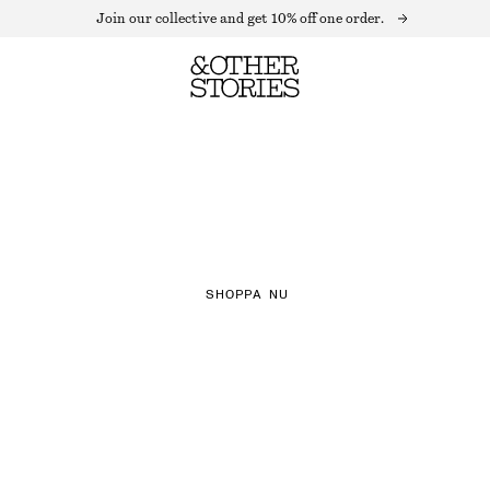
Join our collective and get 10% off one order.
NEW IN
CHECKS
SHOPPA NU
TH