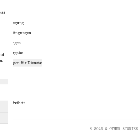
att
liktbeilegung
häftsbedingungen
bedingungen
enweitergabe
und
n.
stellungen für Dienste
lärung
ungen
rrierefreiheit
© 2026 & OTHER STORIES