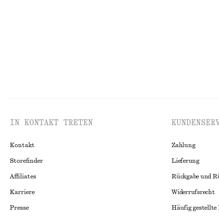
100% BIOBAUMWOLLE
Baumwolle-lein
IN KONTAKT TRETEN
KUNDENSER
Kontakt
Zahlung
Storefinder
Lieferung
Affiliates
Rückgabe und R
Karriere
Widerrufsrecht
Presse
Häufig gestellte