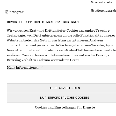
Größentabelle
Studierendenrab
Instagram
Alternative Konf
Pinterest
BEVOR DU MIT DEM EINKAUFEN BEGINNST
Allgemeine Gesc
Facebook
Wir verwenden Erst- und Drittanbieter-Cookies und andere Tracking-
Technologien von Drittanbietern, um dir die volle Funktionalität unserer
Mitgliedschafts
YouTube
Website zu bieten, das Nutzungserlebnis zu optimieren, Analysen
Cookies und Dat
durchzuführen und personalisierte Werbung über unsere Websites, Apps 
TikTok
Newsletter im Internet und über Social-Media-Plattformen bereitzustelle
Cookies und Ein
Zu diesem Zweck erfassen wir Informationen zur nutzenden Person, zum
Browsing-Verhalten und zum verwendeten Gerät.
Datenschutzerk
Mehr Informationen
Nutzungsbeding
Impressum
Erklärung zur Ba
ALLE AKZEPTIEREN
NUR ERFORDERLICHE COOKIES
Cookies und Einstellungen für Dienste