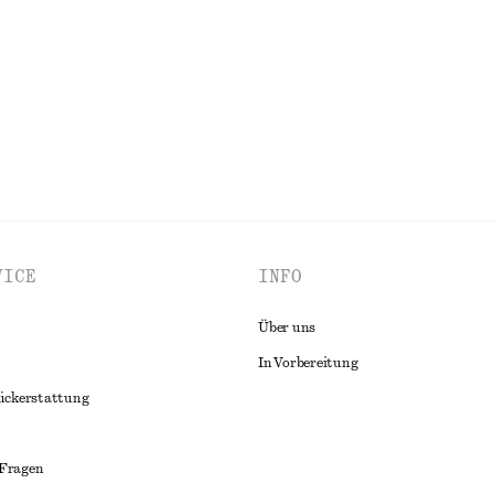
en
Letzte Chance
ALLE KLEIDER ENTDECKEN
VICE
INFO
Über uns
In Vorbereitung
ückerstattung
 Fragen