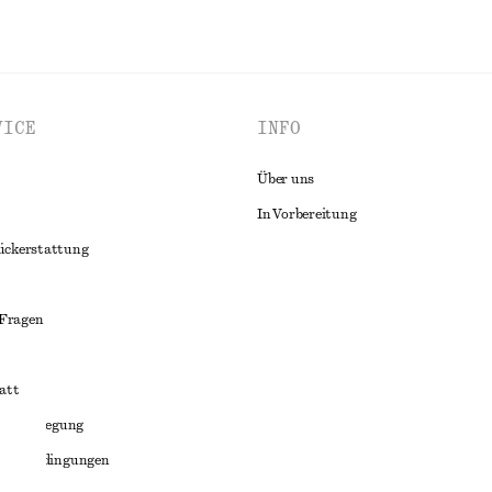
VICE
INFO
Über uns
In Vorbereitung
ückerstattung
 Fragen
att
liktbeilegung
häftsbedingungen