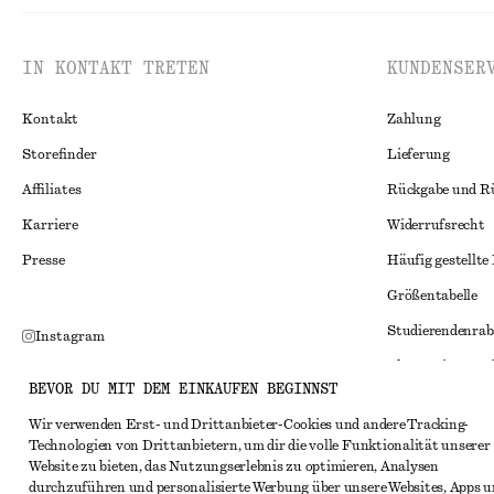
IN KONTAKT TRETEN
KUNDENSER
Kontakt
Zahlung
Storefinder
Lieferung
Affiliates
Rückgabe und R
Karriere
Widerrufsrecht
Presse
Häufig gestellte
Größentabelle
Studierendenrab
Instagram
Alternative Konf
Pinterest
BEVOR DU MIT DEM EINKAUFEN BEGINNST
Allgemeine Gesc
Facebook
Wir verwenden Erst- und Drittanbieter-Cookies und andere Tracking-
Mitgliedschafts
YouTube
Technologien von Drittanbietern, um dir die volle Funktionalität unserer
Website zu bieten, das Nutzungserlebnis zu optimieren, Analysen
Cookies und Dat
TikTok
durchzuführen und personalisierte Werbung über unsere Websites, Apps 