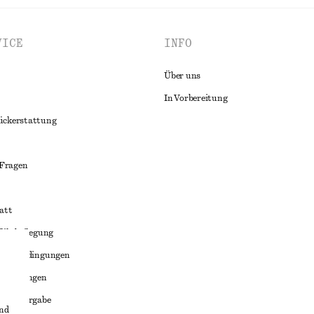
VICE
INFO
Über uns
In Vorbereitung
ückerstattung
 Fragen
att
liktbeilegung
häftsbedingungen
bedingungen
enweitergabe
und