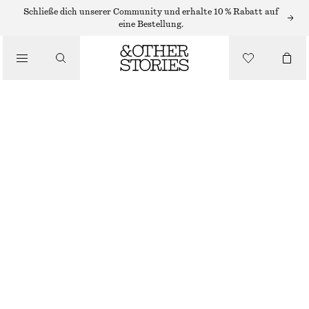
/
Schließe dich unserer Community und erhalte 10 % Rabatt auf
OBERTEILE & T-SHIRTS
eine Bestellung.
KURZARMOBERTEIL MIT KRAGEN
€ 39
€ 59
/
NICHT MEHR VORRÄTIG
BEKLEIDUNG
WEISS
XS
S
M
L