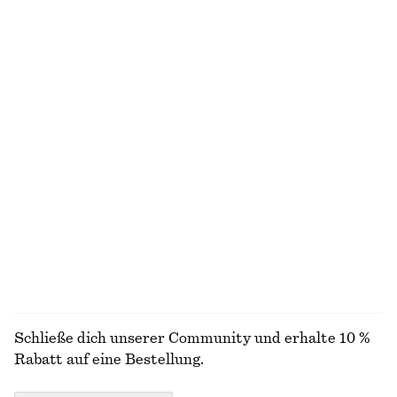
€ 39
€ 69
€ 19
€ 49
Letzte Chance
Letzte Chance
Feinstrick-T-Shirt
Oberteil mit Wasserfallausschnitt
€ 29
€ 49
€ 19
€ 49
Letzte Chance
Letzte Chance
Mini-Trägerkleid aus Satin
Geripptes T-Shirt aus Wolle
€ 49
€ 69
€ 39
€ 69
Letzte Chance
Letzte Chance
ALLE OBERTEILE & T-SHIRTS ENTDECKEN
Schließe dich unserer Community und erhalte 10 %
Rabatt auf eine Bestellung.