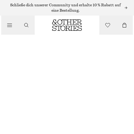
/
Schließe dich unserer Community und erhalte 10 % Rabatt auf
OBERTEILE & T-SHIRTS
eine Bestellung.
T-SHIRT AUS BAUMWOLLE MIT RUNDHALSAUSSCHNITT
€ 25
/
BEKLEIDUNG
HELLES TAUPE
+
14
XS
S
M
L
Größentabelle
GRÖSSE
GRÖSSE WÄHLEN