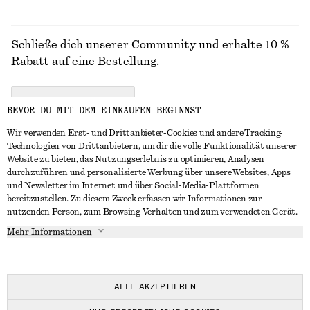
Schließe dich unserer Community und erhalte 10 %
Rabatt auf eine Bestellung.
CREATE ACCOUNT
BEVOR DU MIT DEM EINKAUFEN BEGINNST
Wir verwenden Erst- und Drittanbieter-Cookies und andere Tracking-
Technologien von Drittanbietern, um dir die volle Funktionalität unserer
IN KONTAKT TRETEN
Website zu bieten, das Nutzungserlebnis zu optimieren, Analysen
durchzuführen und personalisierte Werbung über unsere Websites, Apps
Kontakt
Instagram
und Newsletter im Internet und über Social-Media-Plattformen
KUNDENSERVICE
bereitzustellen. Zu diesem Zweck erfassen wir Informationen zur
Storefinder
Pinterest
nutzenden Person, zum Browsing-Verhalten und zum verwendeten Gerät.
Zahlung
INFO
Affiliates
Facebook
Mehr Informationen
Lieferung
Über uns
Karriere
YouTube
Rückgabe und Rückerstattung
In Vorbereitung
Presse
TikTok
Widerrufsrecht
ALLE AKZEPTIEREN
Häufig gestellte Fragen