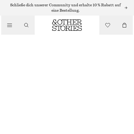
/
Schließe dich unserer Community und erhalte 10 % Rabatt auf
OBERTEILE & T-SHIRTS
eine Bestellung.
T-SHIRT AUS BAUMWOLLE MIT RUNDHALSAUSSCHNITT
€ 25
/
BEKLEIDUNG
ROT
+
14
XS
S
M
L
Größentabelle
GRÖSSE
GRÖSSE WÄHLEN