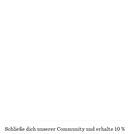
100% LEINEN
Oberteil mit Raffungen und Wasserfallausschnitt
Rollkragenpullover
€ 59
€ 49
+
3
Strick-T-Shirt aus Baumwolle
Schwere Halskette
€ 59
€ 39
100% BAUMWOLLE
Tapered Jeans
Gestrickter Pullover
€ 89
€ 49
+
1
+
4
ALLE OBERTEILE & T-SHIRTS ENTDECKEN
Schließe dich unserer Community und erhalte 10 %