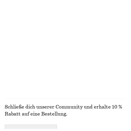
Kastenförmiges T-Shirt aus Baumwolle
Hose aus Baumwolle mit Bügelfalten
€ 25
€ 49
€ 99
100% BIOBAUMWOLLE
Letzte Chance
+
7
100% BAUMWOLLE
Jeans mit Barrel-Bein
T-Shirt mit Rundhalsausschnitt
€ 99
€ 15
€ 22
100% BAUMWOLLE
Letzte Chance
+
9
100% BAUMWOLLE
+
1
ALLE SANDALEN ENTDECKEN
Schließe dich unserer Community und erhalte 10 %
Rabatt auf eine Bestellung.
CREATE ACCOUNT