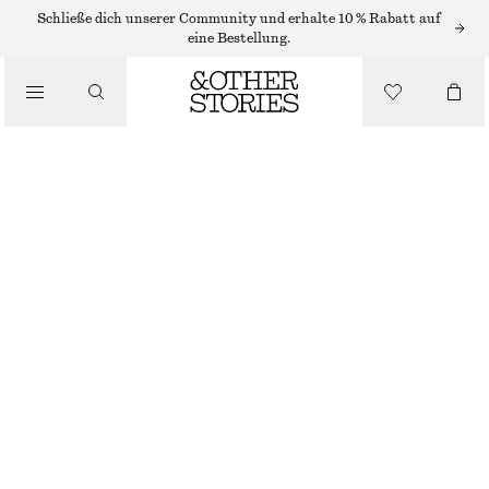
FLACHE SANDALEN
Schließe dich unserer Community und erhalte 10 % Rabatt auf
eine Bestellung.
/
SANDALEN
CROSSOVER-SANDALEN
€ 59
€ 89
/
LETZTE CHANCE
SCHUHE
LEUCHTENDES ROT
35
36
37
38
39
40
41
42