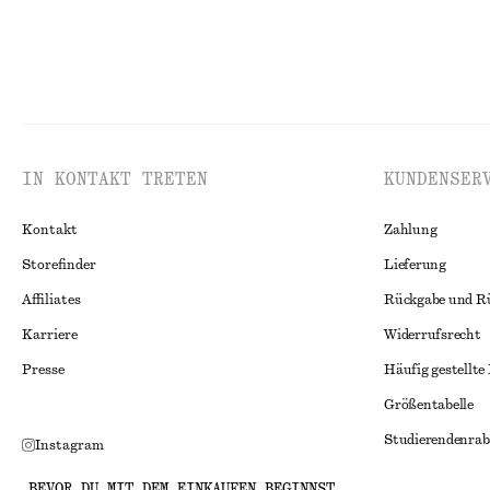
IN KONTAKT TRETEN
KUNDENSER
Kontakt
Zahlung
Storefinder
Lieferung
Affiliates
Rückgabe und R
Karriere
Widerrufsrecht
Presse
Häufig gestellte
Größentabelle
Studierendenrab
Instagram
Alternative Konf
Pinterest
BEVOR DU MIT DEM EINKAUFEN BEGINNST