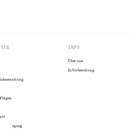
VICE
INFO
Über uns
In Vorbereitung
ückerstattung
 Fragen
att
liktbeilegung