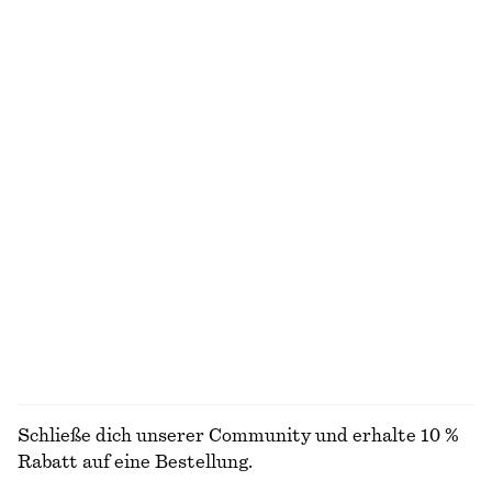
Neu
Neu
Ausgestelltes Midikleid aus Leinen
Elegante Leinenshorts
€ 99
€ 69
Neu
+
1
100% LEINEN
Strick-T-Shirt aus aus Alpaka-Mix
Minikleid aus Leinen
€ 69
€ 89
Neu
Neu
100% LEINEN
+
2
ALLE RÖCKE ENTDECKEN
Schließe dich unserer Community und erhalte 10 %
Rabatt auf eine Bestellung.