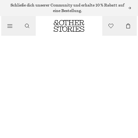
MAXIRÖCKE
Schließe dich unserer Community und erhalte 10 % Rabatt auf
eine Bestellung.
/
RÖCKE
MAXIROCK MIT FLORALEM PRINT
/
BEKLEIDUNG
€ 99
NICHT MEHR VORRÄTIG
SCHWARZ
32
34
36
38
40
42
44