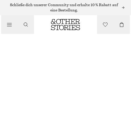
OHRRINGE
Schließe dich unserer Community und erhalte 10 % Rabatt auf
eine Bestellung.
/
SCHMUCK
CREOLEN UND OHRHÄNGER IM SET
/
ACCESSOIRES
€ 29
SILBER
ONESIZE
GRÖSSE