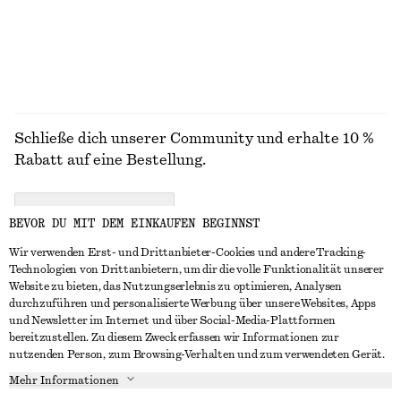
10 Düfte
10 Düfte
ALLE SCHMUCK ENTDECKEN
Schließe dich unserer Community und erhalte 10 %
Rabatt auf eine Bestellung.
CREATE ACCOUNT
BEVOR DU MIT DEM EINKAUFEN BEGINNST
Wir verwenden Erst- und Drittanbieter-Cookies und andere Tracking-
Technologien von Drittanbietern, um dir die volle Funktionalität unserer
IN KONTAKT TRETEN
Website zu bieten, das Nutzungserlebnis zu optimieren, Analysen
durchzuführen und personalisierte Werbung über unsere Websites, Apps
Kontakt
Instagram
und Newsletter im Internet und über Social-Media-Plattformen
KUNDENSERVICE
bereitzustellen. Zu diesem Zweck erfassen wir Informationen zur
Storefinder
Pinterest
nutzenden Person, zum Browsing-Verhalten und zum verwendeten Gerät.
Zahlung
INFO
Affiliates
Facebook
Mehr Informationen
Lieferung