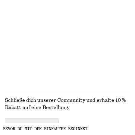
Schultertasche aus Stroh mit Lederpaspelierung
Bowlingtasche aus Leder
€ 55
€ 89
€ 99
€ 199
Letzte Chance
Letzte Chance
Elegante Leinenhose
Schmal geschnittenes T-Shirt
€ 89
€ 15
€ 39
Neu
VORHERIGER PREISNACHLASS:
€ 19
Letzte Chance
100% LEINEN
ALLE STIEFEL ENTDECKEN
Schließe dich unserer Community und erhalte 10 %
Rabatt auf eine Bestellung.
CREATE ACCOUNT
BEVOR DU MIT DEM EINKAUFEN BEGINNST