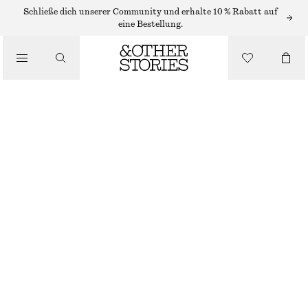
STIEFELETTEN
Schließe dich unserer Community und erhalte 10 % Rabatt auf
eine Bestellung.
/
STIEFEL
ANKLE BOOTS MIT SPITZER ZEHENPARTIE
€ 99
€ 199
/
SCHUHE
LETZTE CHANCE
HELLGRAU
35
36
37
38
39
40
41
42