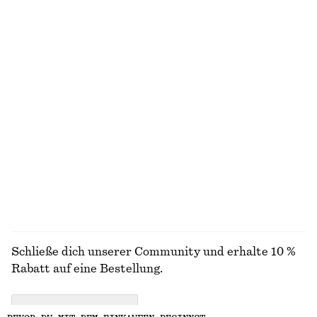
Drapiertes Kleid mit Wickeltaille
Verkürzte Hose mit Barrel-Bein
€ 89
€ 89
Neu
Neu
Ausgestelltes Midikleid aus Leinen
Elegante Leinenshorts
€ 99
€ 69
Neu
+
1
100% LEINEN
ALLE SNEAKER ENTDECKEN
Schließe dich unserer Community und erhalte 10 %
Rabatt auf eine Bestellung.
CREATE ACCOUNT