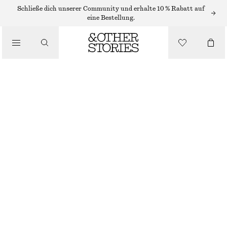
NEW BALANCE SNEAKER
Schließe dich unserer Community und erhalte 10 % Rabatt auf
eine Bestellung.
/
NEW BALANCE 530 SNEAKER
SNEAKER
€ 120
NICHT MEHR VORRÄTIG
/
SCHUHE
MEERSALZ
GRÖSSE WÄHLEN