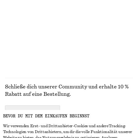
+
2
Ausgestelltes Midikleid aus Leinen
Tailliertes Baumwollhemd
€ 99
€ 89
Neu
Neu
100% LEINEN
100% BAUMWOLLE
ALLE HAARACCESSOIRES ENTDECKEN
Schließe dich unserer Community und erhalte 10 %
Rabatt auf eine Bestellung.
CREATE ACCOUNT
BEVOR DU MIT DEM EINKAUFEN BEGINNST
Wir verwenden Erst- und Drittanbieter-Cookies und andere Tracking-
Technologien von Drittanbietern, um dir die volle Funktionalität unserer
IN KONTAKT TRETEN
Website zu bieten, das Nutzungserlebnis zu optimieren, Analysen