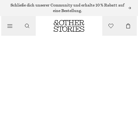
HAARACCESSOIRES
Schließe dich unserer Community und erhalte 10 % Rabatt auf
eine Bestellung.
/
HAARSPANGE MIT SCHLEIFE AUS PLISSIERTEM STOFF
ACCESSOIRES
€ 15
NICHT MEHR VORRÄTIG
BEIGE
ONESIZE
GRÖSSE