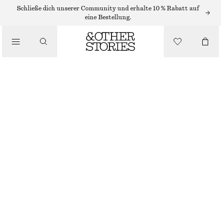
OHRRINGE
Schließe dich unserer Community und erhalte 10 % Rabatt auf
eine Bestellung.
/
SCHMUCK
GERIFFELTE CREOLEN
/
ACCESSOIRES
€ 35
NICHT MEHR VORRÄTIG
GOLD
ONESIZE
GRÖSSE