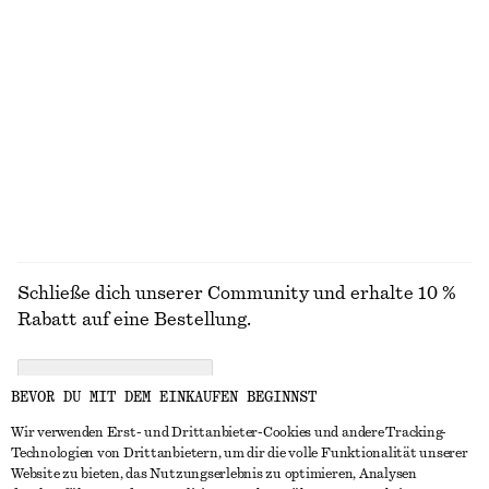
€ 149
€ 29
Geripptes Tanktop
Midikleid mit mit Bindeband an der Taille
€ 59
€ 89
ALLE SCHMUCK ENTDECKEN
Schließe dich unserer Community und erhalte 10 %
Rabatt auf eine Bestellung.
CREATE ACCOUNT
BEVOR DU MIT DEM EINKAUFEN BEGINNST
Wir verwenden Erst- und Drittanbieter-Cookies und andere Tracking-
Technologien von Drittanbietern, um dir die volle Funktionalität unserer
IN KONTAKT TRETEN
Website zu bieten, das Nutzungserlebnis zu optimieren, Analysen