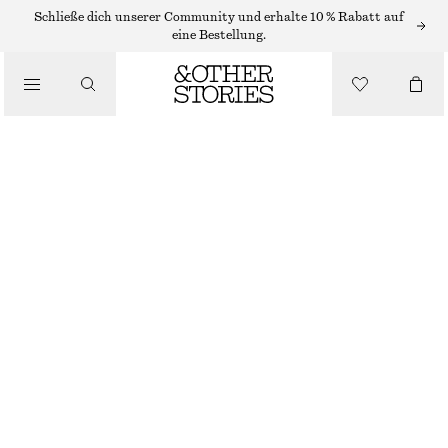
MIDIRÖCKE
Schließe dich unserer Community und erhalte 10 % Rabatt auf
eine Bestellung.
/
RÖCKE
MIDIROCK AUS RIPPSTRICK
/
BEKLEIDUNG
€ 35
€ 69
LETZTE CHANCE
GRÜN
XS
S
M
L