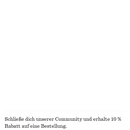
Elegante Leinenshorts
Geripptes Midikleid
€ 45
€ 69
€ 35
€ 69
Letzte Chance
Letzte Chance
+
1
Gesmoktes Midikleid aus Baumwolle
Strukturiertes ärmelloses Oberteil
€ 79
€ 39
€ 79
100% BAUMWOLLE
Letzte Chance
Ärmelloses Midikleid aus Satin
Drapiertes Kleid mit Wickeltaille
€ 99
€ 89
Neu
Neu
+
7
ALLE RÖCKE ENTDECKEN
Schließe dich unserer Community und erhalte 10 %
Rabatt auf eine Bestellung.