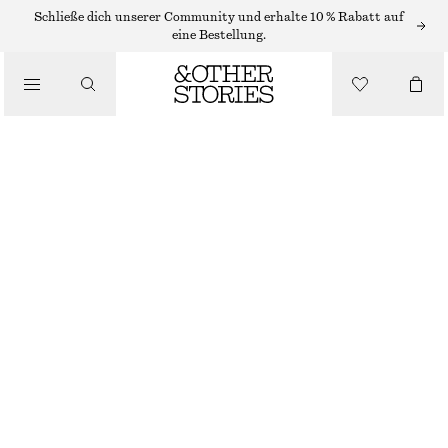
KÖRPERPEELING
Schließe dich unserer Community und erhalte 10 % Rabatt auf
eine Bestellung.
/
KÖRPERPFLEGE
KÖRPERPEELING AMBER NOIR
€ 17
250 ML | € 68 / 1 L
/
BEAUTY
AMBER NOIR
+
9
GRÖSSE WÄHLEN
Im Store finden