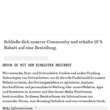
Schließe dich unserer Community und erhalte 10 %
Rabatt auf eine Bestellung.
CREATE ACCOUNT
BEVOR DU MIT DEM EINKAUFEN BEGINNST
Wir verwenden Erst- und Drittanbieter-Cookies und andere Tracking-
Technologien von Drittanbietern, um dir die volle Funktionalität unserer
IN KONTAKT TRETEN
Website zu bieten, das Nutzungserlebnis zu optimieren, Analysen
durchzuführen und personalisierte Werbung über unsere Websites, Apps
Kontakt
Instagram
und Newsletter im Internet und über Social-Media-Plattformen
KUNDENSERVICE
bereitzustellen. Zu diesem Zweck erfassen wir Informationen zur
Storefinder
Pinterest
nutzenden Person, zum Browsing-Verhalten und zum verwendeten Gerät.
Zahlung
INFO
Affiliates
Facebook
Mehr Informationen