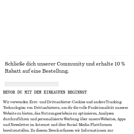
AUGENBRAUEN
Schließe dich unserer Community und erhalte 10 %
Rabatt auf eine Bestellung.
CREATE ACCOUNT
BEVOR DU MIT DEM EINKAUFEN BEGINNST
Wir verwenden Erst- und Drittanbieter-Cookies und andere Tracking-
Technologien von Drittanbietern, um dir die volle Funktionalität unserer
IN KONTAKT TRETEN
Website zu bieten, das Nutzungserlebnis zu optimieren, Analysen
durchzuführen und personalisierte Werbung über unsere Websites, Apps
Kontakt
Instagram
und Newsletter im Internet und über Social-Media-Plattformen
KUNDENSERVICE
bereitzustellen. Zu diesem Zweck erfassen wir Informationen zur