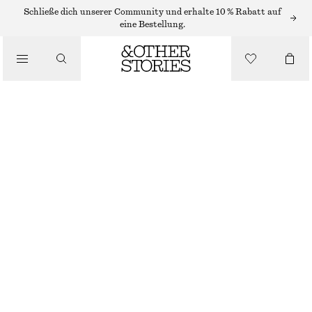
KÖRPERPEELING
Schließe dich unserer Community und erhalte 10 % Rabatt auf
eine Bestellung.
/
KÖRPERPFLEGE
KÖRPERPEELING ARABESQUE WOOD
€ 17
250 ML | € 68 / 1 L
/
BEAUTY
ARABESQUE WOOD
+
9
GRÖSSE WÄHLEN
Im Store finden