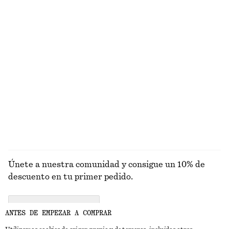
Camiseta de algodón con cuello redondo
Vestido midi ajustado y con vuelo
€ 25
€ 99
Alpaca-lana
Nuevo
+
10
Loción corporal Amber Noir
Exfoliante corporal Sicilian Sunrise
€ 17
€ 17
350 ML | € 48.57 / 1 L
250 ML | € 68 / 1 L
8 fragancias
7 fragancias
EXPLORAR FRAGANCIAS
Únete a nuestra comunidad y consigue un 10% de
descuento en tu primer pedido.
CREATE ACCOUNT
ANTES DE EMPEZAR A COMPRAR