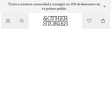
BRUMA CORPORAL
Únete a nuestra comunidad y consigue un 10% de descuento en
tu primer pedido.
/
FRAGANCIAS
BRUMA CORPORAL NINE NOTES​
€ 15
150 ML | € 100 / 1 L
/
BELLEZA
AGOTADO
NINE NOTES
+
10
ELIGE TALLA