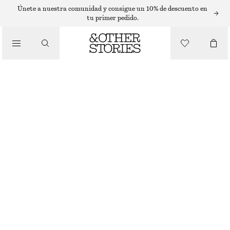
Únete a nuestra comunidad y consigue un 10% de descuento en
BOLSOS TOTE
tu primer pedido.
/
BOLSO TIPO TOTE DE PIEL CON ESTAMPADO DE CEBRA
BOLSOS
€ 159
CEBRA BEIGE
ONESIZE
TALLA