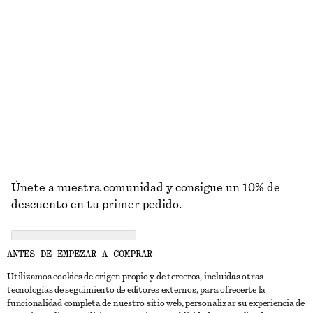
Camisa de algodón con cintura anudada
Chaqueta de silueta cuadrada
€ 79
€ 129
Nuevo
Alpaca-lana
EXPLORAR BOLSOS TOTE
Únete a nuestra comunidad y consigue un 10% de
descuento en tu primer pedido.
CREATE ACCOUNT
ANTES DE EMPEZAR A COMPRAR
Utilizamos cookies de origen propio y de terceros, incluidas otras
tecnologías de seguimiento de editores externos, para ofrecerte la
PONTE EN CONTACTO CON NOSOTROS
funcionalidad completa de nuestro sitio web, personalizar su experiencia de