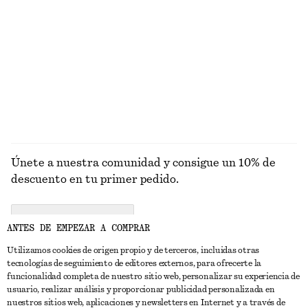
Minivestido en popelina de algodón fruncido
Maxivestido con corpiño plisado
€ 69
€ 149
Nuevo
Nuevo
Alpaca-lana
EXPLORAR SOMBREROS, GORRAS Y GORROS
Únete a nuestra comunidad y consigue un 10% de
descuento en tu primer pedido.
CREATE ACCOUNT
ANTES DE EMPEZAR A COMPRAR
Utilizamos cookies de origen propio y de terceros, incluidas otras
tecnologías de seguimiento de editores externos, para ofrecerte la
PONTE EN CONTACTO CON NOSOTROS
funcionalidad completa de nuestro sitio web, personalizar su experiencia de
usuario, realizar análisis y proporcionar publicidad personalizada en
Contacta con nosotros
Instagram
nuestros sitios web, aplicaciones y newsletters en Internet y a través de