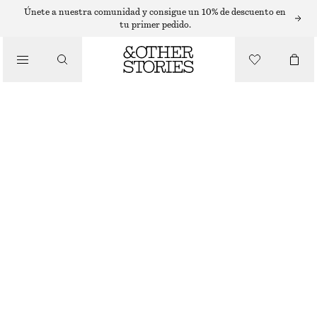
SOMBREROS, GORRAS Y GORROS
Únete a nuestra comunidad y consigue un 10% de descuento en
tu primer pedido.
GORRA DE BÉISBOL CON LAZO
€ 19
€ 29
/
ACCESORIOS
AGOTADO
NEGRO
ONESIZE
TALLA