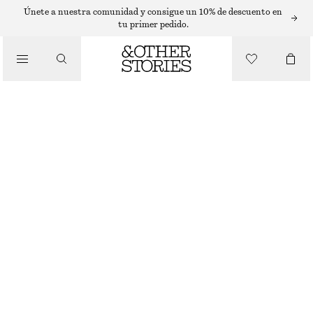
SOMBREROS, GORRAS Y GORROS
Únete a nuestra comunidad y consigue un 10% de descuento en
tu primer pedido.
GORRA DE BÉISBOL DE LINO Y ALGODÓN
€ 35
/
ACCESORIOS
MARRÓN
ONESIZE
TALLA