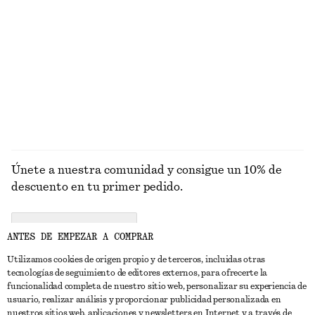
Chaqueta funcional corte holgado cordón de ajuste
Vestido midi acampanado de lino
€ 149
€ 99
Alpaca-lana
Nuevo
100% lino
EXPLORAR SOMBREROS, GORRAS Y GORROS
Únete a nuestra comunidad y consigue un 10% de
descuento en tu primer pedido.
CREATE ACCOUNT
ANTES DE EMPEZAR A COMPRAR
Utilizamos cookies de origen propio y de terceros, incluidas otras
tecnologías de seguimiento de editores externos, para ofrecerte la
PONTE EN CONTACTO CON NOSOTROS
funcionalidad completa de nuestro sitio web, personalizar su experiencia de
usuario, realizar análisis y proporcionar publicidad personalizada en
Contacta con nosotros
Instagram
nuestros sitios web, aplicaciones y newsletters en Internet y a través de