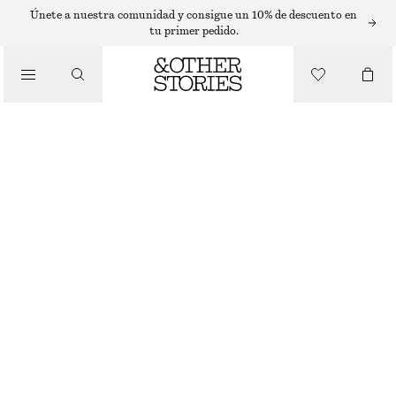
SUÉTERES
Únete a nuestra comunidad y consigue un 10% de descuento en
tu primer pedido.
/
PRENDAS DE PUNTO
JERSEY DE CORTE CUADRADO Y CUELLO ALTO
€ 79
/
ROPA
MARRÓN OSCURO
XS
S
M
L
Guía de tallas
TALLA