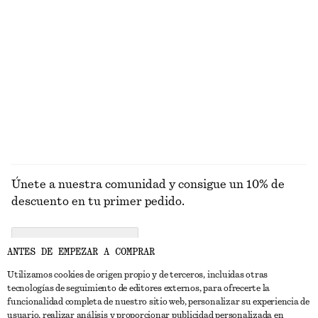
PRENDAS DE
VESTIDOS
ACCESORIOS
CHAQUETAS Y
PUNTO
ABRIGOS
Únete a nuestra comunidad y consigue un 10% de
descuento en tu primer pedido.
CREATE ACCOUNT
ANTES DE EMPEZAR A COMPRAR
Utilizamos cookies de origen propio y de terceros, incluidas otras
tecnologías de seguimiento de editores externos, para ofrecerte la
PONTE EN CONTACTO CON NOSOTROS
funcionalidad completa de nuestro sitio web, personalizar su experiencia de
usuario, realizar análisis y proporcionar publicidad personalizada en