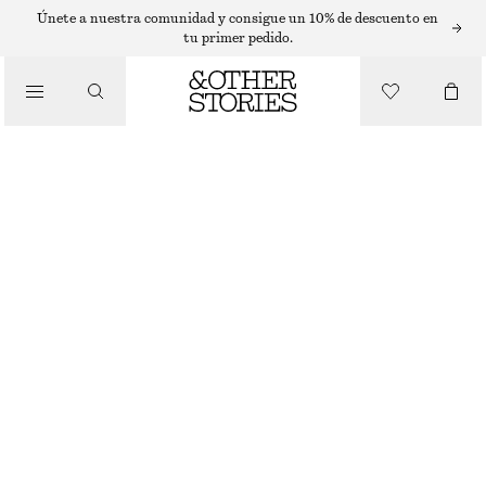
SUÉTERES
Únete a nuestra comunidad y consigue un 10% de descuento en
tu primer pedido.
/
PRENDAS DE PUNTO
TOP DE PUNTO EN MEZCLA DE ALPACA
€ 69
/
ROPA
AVENA
XS
S
M
L
Guía de tallas
TALLA