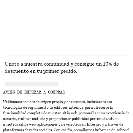
PUNTO
ABRIGOS
Únete a nuestra comunidad y consigue un 10% de
descuento en tu primer pedido.
CREATE ACCOUNT
ANTES DE EMPEZAR A COMPRAR
Utilizamos cookies de origen propio y de terceros, incluidas otras
tecnologías de seguimiento de editores externos, para ofrecerte la
PONTE EN CONTACTO CON NOSOTROS
funcionalidad completa de nuestro sitio web, personalizar su experiencia de
usuario, realizar análisis y proporcionar publicidad personalizada en
Contacta con nosotros
Instagram
nuestros sitios web, aplicaciones y newsletters en Internet y a través de
ATENCIÓN AL CLIENTE
plataformas de redes sociales. Con ese fin, recopilamos información sobre el