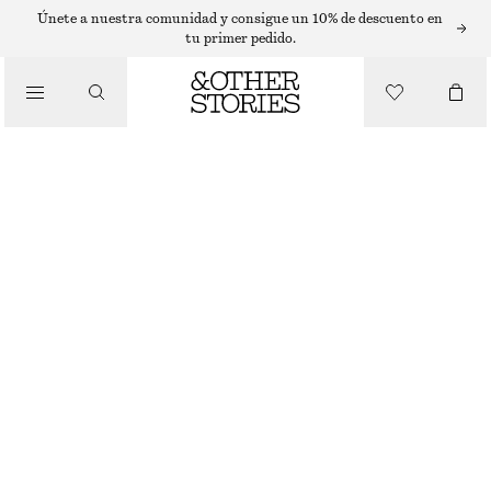
Únete a nuestra comunidad y consigue un 10% de descuento en
BOLSOS TOTE
tu primer pedido.
/
BOLSO TIPO TOTE TRENZADO
BOLSOS
€ 249
BEIGE CLARO
ONESIZE
TALLA