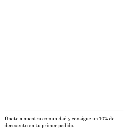
+
1
Bolso de hombro de serraje
Brazalete abierto ondulado
€ 149
€ 35
Minibolso tipo tote de serraje
Pañuelo fino estampado de seda
€ 99
€ 45
100% seda
Gafas de sol con llamativa montura ovalada
Pinza para el pelo mediana
€ 45
€ 25
EXPLORAR BOLSOS TOTE
Únete a nuestra comunidad y consigue un 10% de
descuento en tu primer pedido.