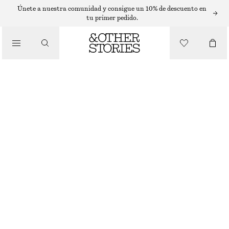
Únete a nuestra comunidad y consigue un 10% de descuento en
BOLSOS TOTE
tu primer pedido.
/
BOLSO TIPO TOTE CON FLECOS
BOLSOS
€ 99
€ 199
ÚLTIMA OPORTUNIDAD
NEGRO
ONESIZE
TALLA