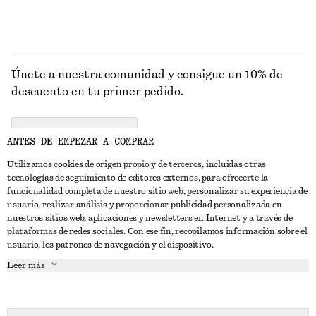
Únete a nuestra comunidad y consigue un 10% de
descuento en tu primer pedido.
CREATE ACCOUNT
ANTES DE EMPEZAR A COMPRAR
Utilizamos cookies de origen propio y de terceros, incluidas otras
tecnologías de seguimiento de editores externos, para ofrecerte la
PONTE EN CONTACTO CON NOSOTROS
funcionalidad completa de nuestro sitio web, personalizar su experiencia de
usuario, realizar análisis y proporcionar publicidad personalizada en
Contacta con nosotros
Instagram
nuestros sitios web, aplicaciones y newsletters en Internet y a través de
ATENCIÓN AL CLIENTE
plataformas de redes sociales. Con ese fin, recopilamos información sobre el
Localizador de tiendas
Pinterest
usuario, los patrones de navegación y el dispositivo.
Pago
ACERCA DE
Filiales
Facebook
Leer más
Tarjeta regalo
Sobre nosotros
Empleo
YouTube
Entrega
Fase de creación
Prensa
TikTok