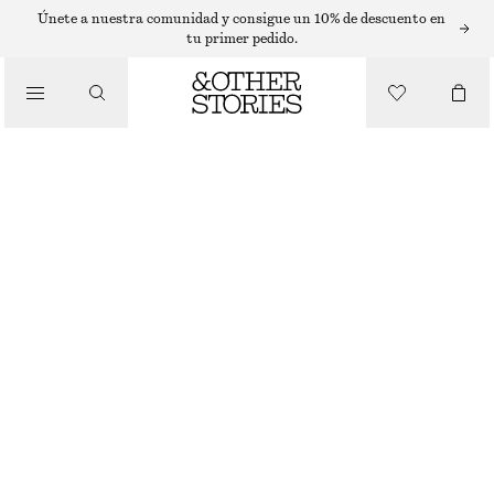
ACCESORIOS DE MAQUILLAJE
Únete a nuestra comunidad y consigue un 10% de descuento en
tu primer pedido.
/
FLEUR DE MIMOSA NECESER DE LONA
MAQUILLAJE
€ 29
162 G | € 179.01 / 1 KG
/
BELLEZA
FLEUR DE MIMOSA
ELIGE TALLA
Encontrar en tienda