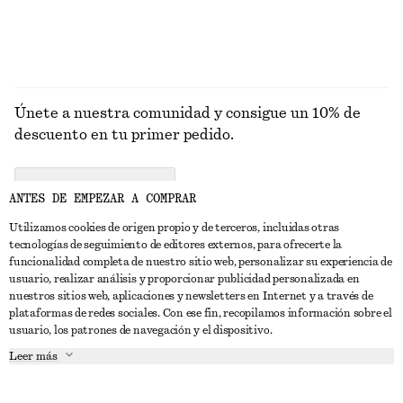
Únete a nuestra comunidad y consigue un 10% de
descuento en tu primer pedido.
CREATE ACCOUNT
ANTES DE EMPEZAR A COMPRAR
Utilizamos cookies de origen propio y de terceros, incluidas otras
tecnologías de seguimiento de editores externos, para ofrecerte la
PONTE EN CONTACTO CON NOSOTROS
funcionalidad completa de nuestro sitio web, personalizar su experiencia de
usuario, realizar análisis y proporcionar publicidad personalizada en
Contacta con nosotros
Instagram
nuestros sitios web, aplicaciones y newsletters en Internet y a través de
ATENCIÓN AL CLIENTE
plataformas de redes sociales. Con ese fin, recopilamos información sobre el
Localizador de tiendas
Pinterest
usuario, los patrones de navegación y el dispositivo.
Pago
ACERCA DE
Filiales
Facebook
Leer más
Tarjeta regalo
Sobre nosotros
Empleo
YouTube
Entrega