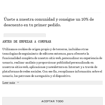
Únete a nuestra comunidad y consigue un 10% de
descuento en tu primer pedido.
CREATE ACCOUNT
ANTES DE EMPEZAR A COMPRAR
Utilizamos cookies de origen propio y de terceros, incluidas otras
tecnologías de seguimiento de editores externos, para ofrecerte la
PONTE EN CONTACTO CON NOSOTROS
funcionalidad completa de nuestro sitio web, personalizar su experiencia de
usuario, realizar análisis y proporcionar publicidad personalizada en
Contacta con nosotros
Instagram
nuestros sitios web, aplicaciones y newsletters en Internet y a través de
ATENCIÓN AL CLIENTE
plataformas de redes sociales. Con ese fin, recopilamos información sobre el
Localizador de tiendas
Pinterest
usuario, los patrones de navegación y el dispositivo.
Pago
ACERCA DE
Filiales
Facebook
Leer más
Tarjeta regalo
Sobre nosotros
Empleo
YouTube
Entrega
Fase de creación
Prensa
TikTok
Devolución y reembolso
ACEPTAR TODO