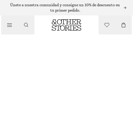
VESTIDOS MIDI
Únete a nuestra comunidad y consigue un 10% de descuento en
tu primer pedido.
/
VESTIDOS
VESTIDO MIDI CON CINTURÓN DE LAZO
€ 89
/
ROPA
NEGRO/FLORAL
32
34
36
38
40
42
44
Guía de tallas
TALLA