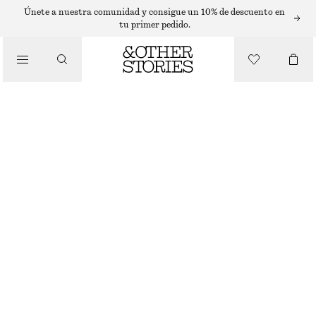
T-SHIRTS
Únete a nuestra comunidad y consigue un 10% de descuento en
tu primer pedido.
/
TOPS Y CAMISETAS
CAMISETA DE MANGA CORTA TIPO CAP SLEEVE
€ 10
€ 29
AGOTADO
/
ROPA
RAYAS AZULES
XS
S
M
L