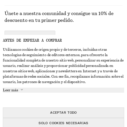
Únete a nuestra comunidad y consigue un 10% de
descuento en tu primer pedido.
CREATE ACCOUNT
ANTES DE EMPEZAR A COMPRAR
Utilizamos cookies de origen propio y de terceros, incluidas otras
tecnologías de seguimiento de editores externos, para ofrecerte la
PONTE EN CONTACTO CON NOSOTROS
funcionalidad completa de nuestro sitio web, personalizar su experiencia de
usuario, realizar análisis y proporcionar publicidad personalizada en
Contacta con nosotros
Instagram
nuestros sitios web, aplicaciones y newsletters en Internet y a través de
ATENCIÓN AL CLIENTE
plataformas de redes sociales. Con ese fin, recopilamos información sobre el
Localizador de tiendas
Pinterest
usuario, los patrones de navegación y el dispositivo.
Pago
ACERCA DE
Filiales
Facebook
Leer más
Tarjeta regalo
Sobre nosotros
Empleo
YouTube
Entrega
Fase de creación
Prensa
TikTok
Devolución y reembolso
ACEPTAR TODO
Derecho de desistimiento
SOLO COOKIES NECESARIAS