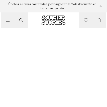
T-SHIRTS
Únete a nuestra comunidad y consigue un 10% de descuento en
tu primer pedido.
/
TOPS Y CAMISETAS
CAMISETA DE PUNTO SLIM FIT
€ 15
€ 29
ÚLTIMA OPORTUNIDAD
/
ROPA
RAYAS ROSAS/AZULES
XS
S
M
L