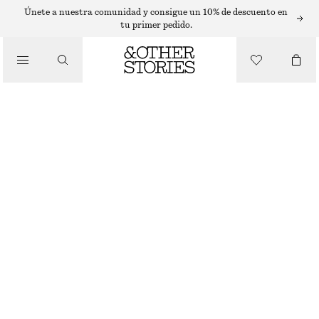
Únete a nuestra comunidad y consigue un 10% de descuento en
tu primer pedido.
/
BIKINIS
BRAGUITA DE BIKINI CLÁSICA
€ 22
€ 29
/
BAÑADORES
ÚLTIMA OPORTUNIDAD
/
ROPA
ROSA
34
36
38
40
42
44