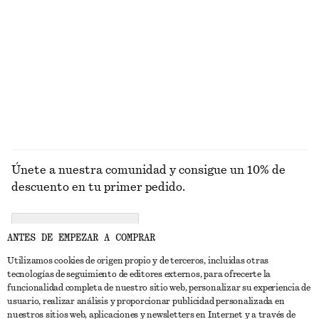
€ 79
€ 59
Lino-seda
Vestido midi sin mangas
Top de bikini bandeau
€ 89
€ 29
EXPLORAR BAÑADORES
Únete a nuestra comunidad y consigue un 10% de
descuento en tu primer pedido.
CREATE ACCOUNT
ANTES DE EMPEZAR A COMPRAR
Utilizamos cookies de origen propio y de terceros, incluidas otras
tecnologías de seguimiento de editores externos, para ofrecerte la
PONTE EN CONTACTO CON NOSOTROS
funcionalidad completa de nuestro sitio web, personalizar su experiencia de
usuario, realizar análisis y proporcionar publicidad personalizada en
Contacta con nosotros
Instagram
nuestros sitios web, aplicaciones y newsletters en Internet y a través de