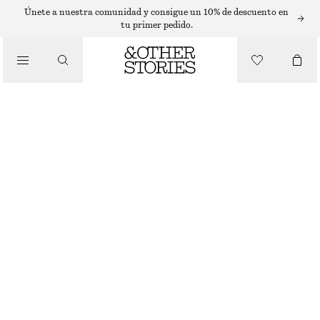
Únete a nuestra comunidad y consigue un 10% de descuento en
tu primer pedido.
/
BIKINIS
BRAGUITA DE BIKINI TEXTURIZADA
€ 29
/
BAÑADORES
ROJO
/
ROPA
32
34
36
38
40
42
44
Guía de tallas
TALLA