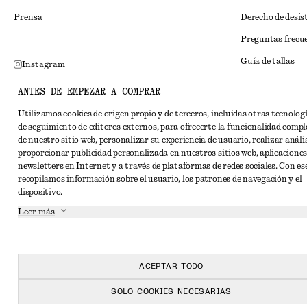
Prensa
Derecho de desis
Preguntas frecu
Guía de tallas
Instagram
Descuento para 
Pinterest
ANTES DE EMPEZAR A COMPRAR
Solución alternat
Facebook
Utilizamos cookies de origen propio y de terceros, incluidas otras tecnolog
de seguimiento de editores externos, para ofrecerte la funcionalidad compl
Términos y condi
YouTube
de nuestro sitio web, personalizar su experiencia de usuario, realizar anális
Términos y cond
proporcionar publicidad personalizada en nuestros sitios web, aplicaciones
TikTok
newsletters en Internet y a través de plataformas de redes sociales. Con ese
Cookies y compar
recopilamos información sobre el usuario, los patrones de navegación y el
dispositivo.
Configuración de
Leer más
Aviso de privaci
Condiciones de s
Declaración de ac
ACEPTAR TODO
SOLO COOKIES NECESARIAS