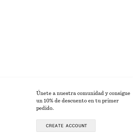
+
1
+
1
no
Pantalones cortos tipo sastre de lino
€ 45
€ 69
Última oportunidad
Únete a nuestra comunidad y consigue
un 10% de descuento en tu primer
pedido.
CREATE ACCOUNT