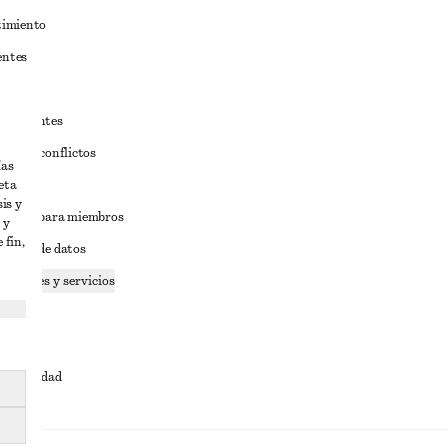
timiento
entes
estudiantes
iva de conflictos
ías
eta
ciones
is y
iciones para miembros
 y
 fin,
tición de datos
 cookies y servicios
dad
ervicio
cesibilidad