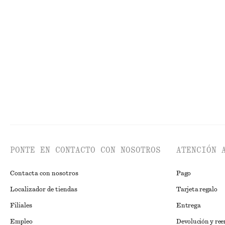
Camiseta de punto transparente
Top con lazo en 
€ 25
€ 59
€ 22
€ 59
Última oportunidad
Última oportun
PONTE EN CONTACTO CON NOSOTROS
ATENCIÓN 
Contacta con nosotros
Pago
Localizador de tiendas
Tarjeta regalo
Filiales
Entrega
Empleo
Devolución y re