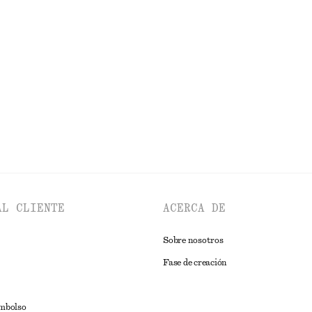
el frontal
Pantalones cortos tipo sastre de li
€ 45
€ 69
idad
Última oportunidad
EXPLORAR TOPS Y CAMISETAS
AL CLIENTE
ACERCA DE
Sobre nosotros
Fase de creación
embolso