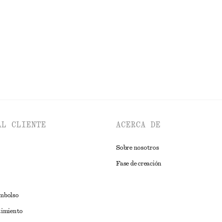
Última oportunidad
EXPLORAR ZAPATOS DE TACÓN MEDIO
AL CLIENTE
ACERCA DE
Sobre nosotros
Fase de creación
embolso
timiento