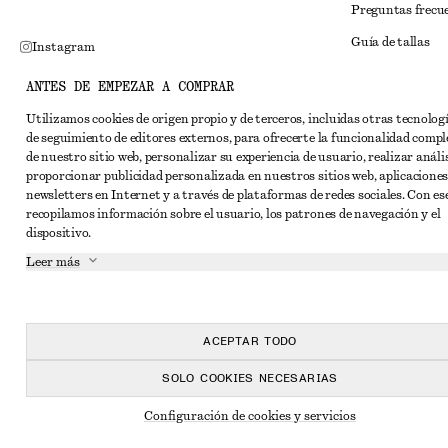
Preguntas frecu
Guía de tallas
Instagram
Descuento para 
Pinterest
ANTES DE EMPEZAR A COMPRAR
Solución alternat
Facebook
Utilizamos cookies de origen propio y de terceros, incluidas otras tecnolog
de seguimiento de editores externos, para ofrecerte la funcionalidad compl
Términos y condi
YouTube
de nuestro sitio web, personalizar su experiencia de usuario, realizar anális
Términos y cond
proporcionar publicidad personalizada en nuestros sitios web, aplicaciones
TikTok
newsletters en Internet y a través de plataformas de redes sociales. Con ese
Cookies y compar
recopilamos información sobre el usuario, los patrones de navegación y el
dispositivo.
Configuración de
Leer más
Aviso de privaci
Condiciones de s
Declaración de ac
ACEPTAR TODO
SOLO COOKIES NECESARIAS
Configuración de cookies y servicios