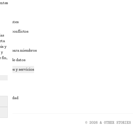
entes
estudiantes
iva de conflictos
ías
eta
ciones
is y
iciones para miembros
 y
 fin,
tición de datos
 cookies y servicios
dad
ervicio
cesibilidad
© 2026 & OTHER STORIES